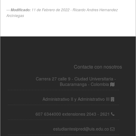
Contacte con nosotros
Carrera 27 calle 9 - Ciudad Universitaria -
Bucaramanga - Colombia
Administrativo II y Administrativo III
607 6344000 extensiones 2043 - 2621
estudiantesipred@uis.edu.co