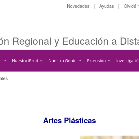
Novedades
|
Ayudas
|
Olvidé 
ón Regional y Educación a Dist
te
Nuestro iPred
Nuestra Gente
Extensión
Investigaci
ales