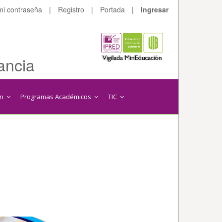
mi contraseña
|
Registro
|
Portada
|
Ingresar
ancia
ón
Programas Académicos
TIC