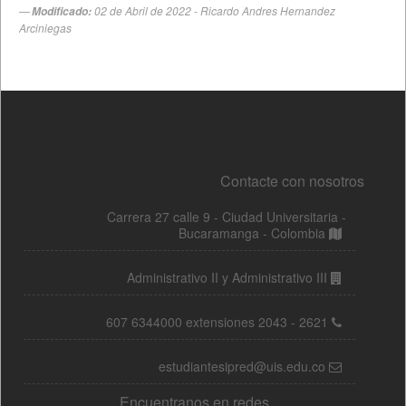
Contacte con nosotros
Carrera 27 calle 9 - Ciudad Universitaria -
Bucaramanga - Colombia
Administrativo II y Administrativo III
607 6344000 extensiones 2043 - 2621
estudiantesipred@uis.edu.co
Encuentranos en redes