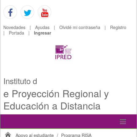
Novedades
|
Ayudas
|
Olvidé mi contraseña
|
Registro
|
Portada
|
Ingresar
Instituto d
e Proyección Regional y
Educación a Distancia
Apoyo al estudiante
/
Programa RISA